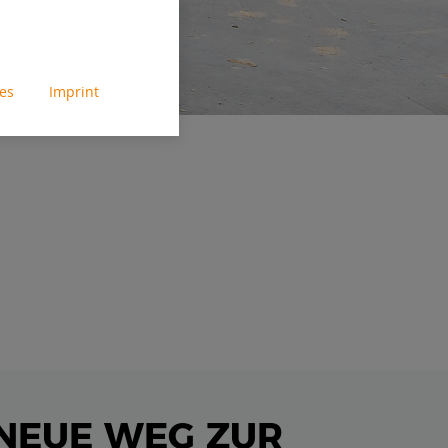
tes
Imprint
 NEUE WEG ZUR