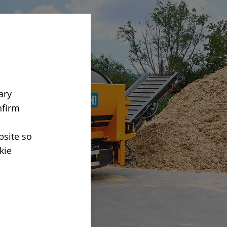
ary
nfirm
bsite so
kie