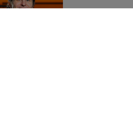
stions or specific
Email:
info(at)doppstadt.de
DATA PR
e to help! Whether by