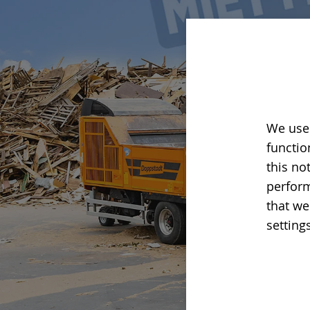
We use 
functio
this no
perform
that we
setting