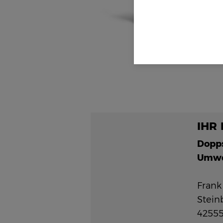
IHR
Dopp
Umwe
Frank
Stein
42555