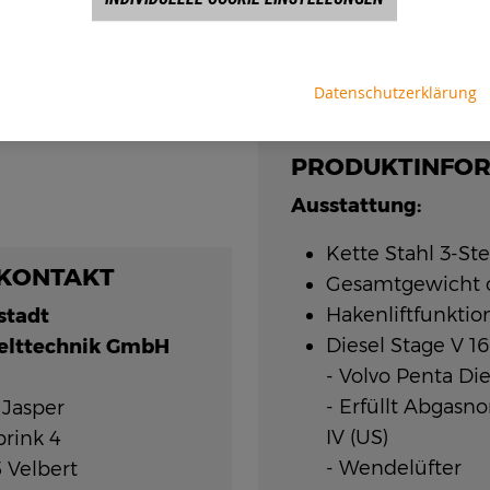
* Die Maschine kann
gemietet werden.
Datenschutzerklärung
PRODUKTINFO
Ausstattung:
Kette Stahl 3-St
 KONTAKT
Gesamtgewicht c
Hakenliftfunktio
stadt
Diesel Stage V 
lttechnik GmbH
- Volvo Penta Di
- Erfüllt Abgasn
 Jasper
IV (US)
brink 4
- Wendelüfter
 Velbert