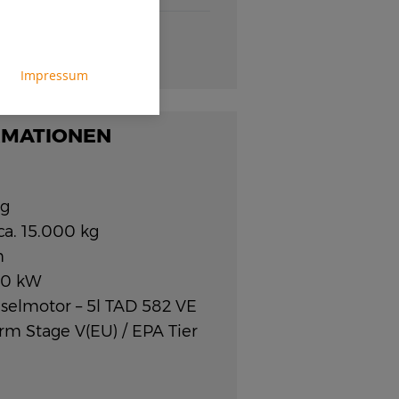
 nur in Deutschland
Impressum
RMATIONEN
eg
a. 15.000 kg
n
160 kW
eselmotor – 5l TAD 582 VE
orm Stage V(EU) / EPA Tier