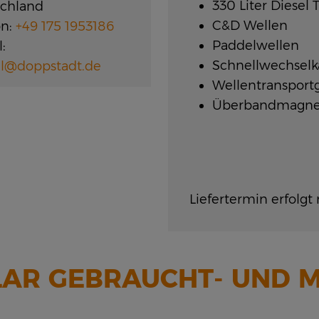
330 Liter Diesel 
chland
C&D Wellen
on:
+49 175 1953186
Paddelwellen
:
Schnellwechselk
l@doppstadt.de
Wellentransportg
Überbandmagne
Liefertermin erfolg
AR GEBRAUCHT- UND M