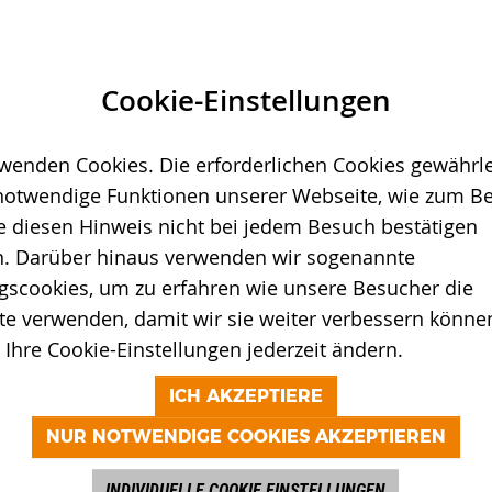
NISSEN
Cookie-Einstellungen
wenden Cookies. Die erforderlichen Cookies gewährle
SPEZIFIKATION
notwendige Funktionen unserer Webseite, wie zum Bei
e diesen Hinweis nicht bei jedem Besuch bestätigen
Mietpreis
. Darüber hinaus verwenden wir sogenannte
Hersteller
gscookies, um zu erfahren wie unsere Besucher die
e verwenden, damit wir sie weiter verbessern können
Modell
Ihre Cookie-Einstellungen jederzeit ändern.
Baunummer
ICH AKZEPTIERE
Baujahr
NUR NOTWENDIGE COOKIES AKZEPTIEREN
Standort
INDIVIDUELLE COOKIE EINSTELLUNGEN