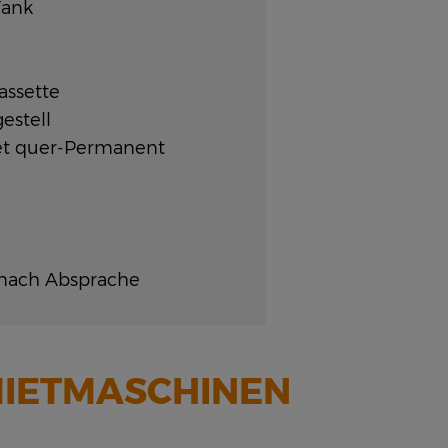
Tank
assette
estell
t quer-Permanent
t nach Absprache
IETMASCHINEN