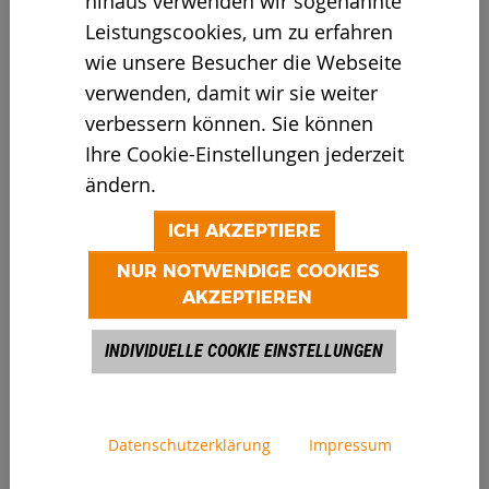
hinaus verwenden wir sogenannte
IHR KONTAKT
Leistungscookies, um zu erfahren
wie unsere Besucher die Webseite
Doppstadt Umwelttechnik
verwenden, damit wir sie weiter
GmbH
verbessern können. Sie können
Steinbrink 4
Ihre Cookie-Einstellungen jederzeit
42555 Velbert
ändern.
Deutschland
Telefon:
+49 151 51497103
ICH AKZEPTIERE
E-Mail:
used(at)doppstadt.de
NUR NOTWENDIGE COOKIES
URL:
doppstadt.de
AKZEPTIEREN
INDIVIDUELLE COOKIE EINSTELLUNGEN
SPEZIFIKATIONEN
Verkaufspreis
Datenschutzerklärung
Impressum
Preis auf Anfrage *