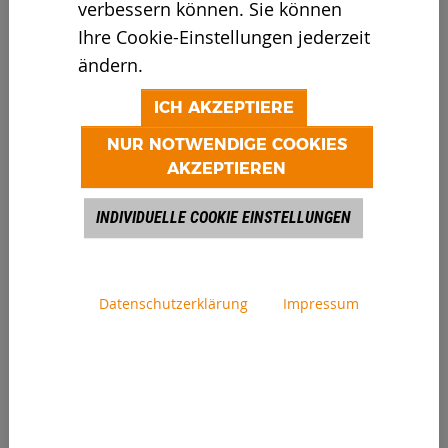
verbessern können. Sie können
Ihre Cookie-Einstellungen jederzeit
ändern.
ICH AKZEPTIERE
Einen INVENTHOR, ausgestattet
mit DoppBasket System, perfekt
NUR NOTWENDIGE COOKIES
und sicher an eine neue
AKZEPTIEREN
Zerkleinerungsaufgabe anzupassen
INDIVIDUELLE COOKIE EINSTELLUNGEN
geht ganz einfach und schnell.
Das Ganze dauert nicht lange,
kurz zusammengefasst geht das
Datenschutzerklärung
Impressum
so:
✔ Kammklappe öffnen
✔ 2 Halteösen für das Hebezeug an
Korb schrauben
✔ Sicherungsplatten entfernen