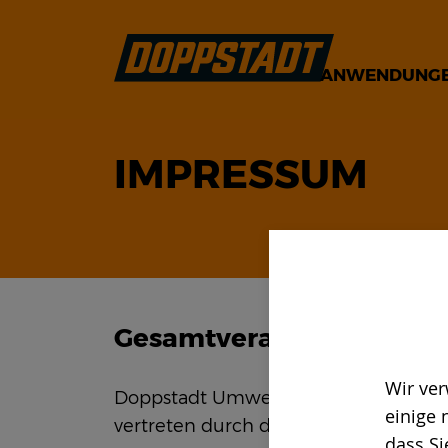
ANWENDUNG
IMPRESSUM
Gesamtverantwortung
Wir ver
Doppstadt Umwelttechnik GmbH
einige 
vertreten durch die Geschäftsführer 
dass Si