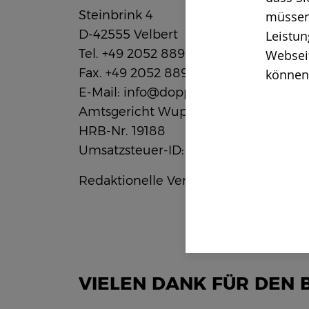
Steinbrink 4
müssen
D-42555 Velbert
Leistun
Tel. +49 2052 889-0
Webseit
Fax. +49 2052 889-144
können 
E-Mail: info@doppstadt.de
Amtsgericht Wuppertal
HRB-Nr. 19188
Umsatzsteuer-ID: DE 325 473 538
Redaktionelle Verantwortung (ViSdP):
VIELEN DANK FÜR DEN 