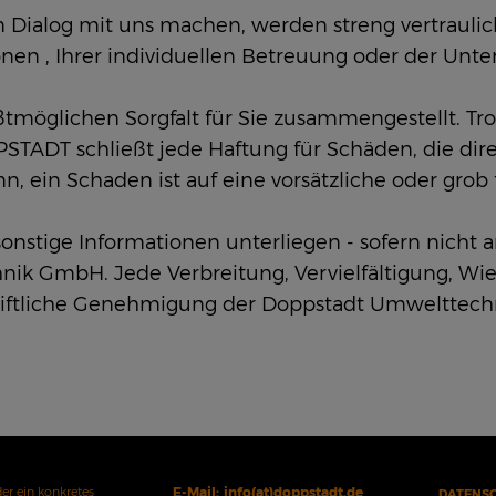
m Dialog mit uns machen, werden streng vertraulic
en , Ihrer individuellen Betreuung oder der Unt
tmöglichen Sorgfalt für Sie zusammengestellt. Tr
PPSTADT schließt jede Haftung für Schäden, die dir
nn, ein Schaden ist auf eine vorsätzliche oder gro
 sonstige Informationen unterliegen - sofern nich
ik GmbH. Jede Verbreitung, Vervielfältigung, Wi
hriftliche Genehmigung der Doppstadt Umwelttech
er ein konkretes
E-Mail:
info(at)doppstadt.de
DATENS