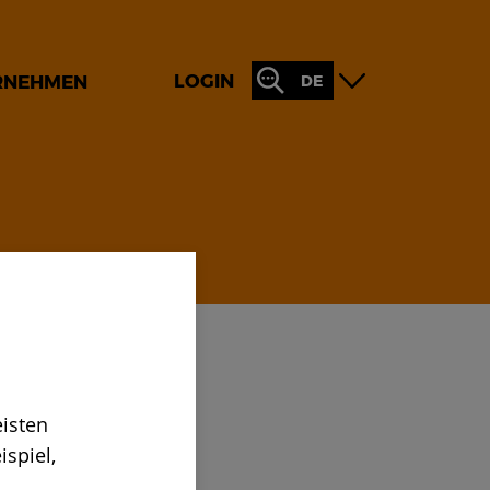
LOGIN
RNEHMEN
DE
isten
spiel,
 Simon.