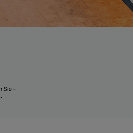
 Sie –
-