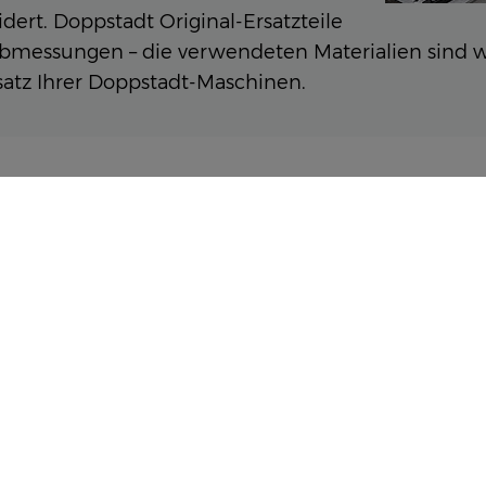
ert. Doppstadt Original-Ersatzteile
 Abmessungen – die verwendeten Materialien sind 
satz Ihrer Doppstadt-Maschinen.
 HANDELN WIE SIE
D
E
enstleistung – Ihr Doppstadt Original-
ner Hand. Der Service-Techniker, der zu Ihnen
eilspezialist, der weiß was Sie brauchen:
m, das Sie das ganze Jahr über und überall