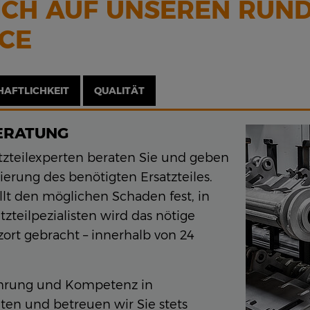
SICH AUF UNSEREN RUN
ICE
HAFTLICHKEIT
QUALITÄT
ERATUNG
tzteilexperten beraten Sie und geben
zierung des benötigten Ersatzteiles.
llt den möglichen Schaden fest, in
teilpezialisten wird das nötige
zort gebracht – innerhalb von 24
fahrung und Kompetenz in
en und betreuen wir Sie stets