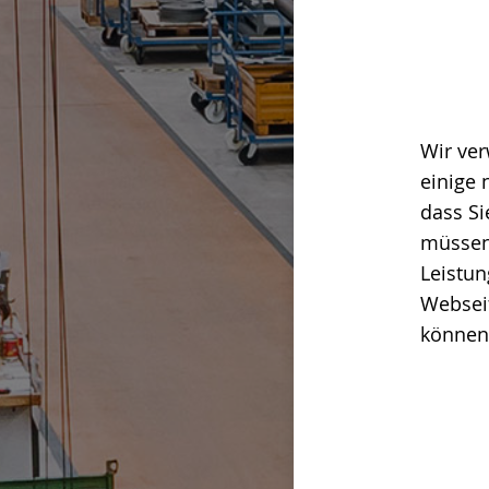
Wir ver
einige 
dass Si
müssen
Leistun
Webseit
können 