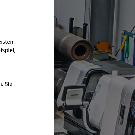
isten
spiel,
. Sie