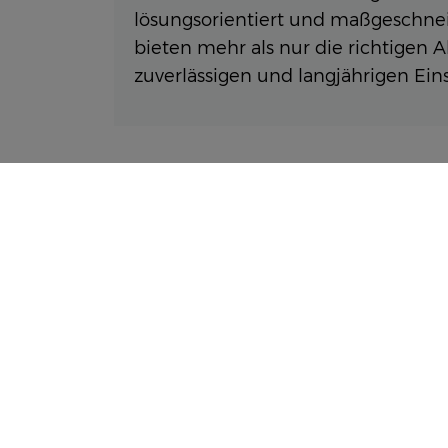
lösungsorientiert und maßgeschneid
bieten mehr als nur die richtigen
zuverlässigen und langjährigen Ein
WIR DENKEN UND
Innovative Technik und intelligente Di
Ersatzteil-Service bietet alles aus ei
in den Betrieb kommt, und der Ersatzt
gemeinsam bilden wir ein starkes Tea
so schnell wie möglich unterstützt.