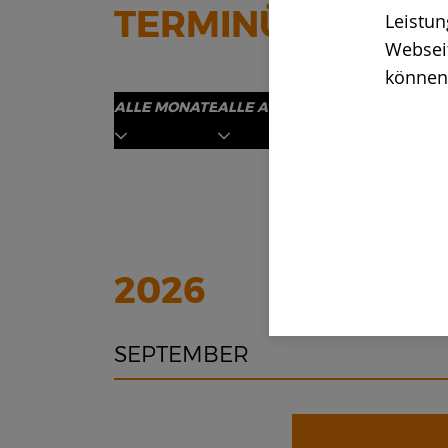
TERMINÜBERSICH
Leistun
Webseit
können 
ALLE MONATE
ALLE ANWENDUNGSBEREICHE
A
2026
SEPTEMBER