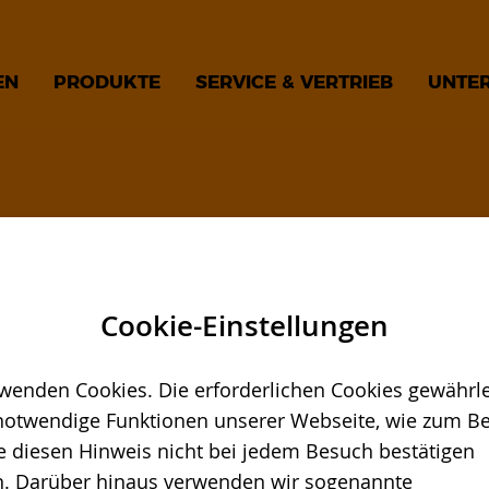
EN
PRODUKTE
SERVICE & VERTRIEB
UNTE
chinen vorstellen und Sie über technische Neue
ernehmen erfahren Sie bei den folgenden
Cookie-Einstellungen
n wollen. Besuchen Sie uns und informieren Sie sic
 auf Sie.
wenden Cookies. Die erforderlichen Cookies gewährle
notwendige Funktionen unserer Webseite, wie zum Bei
e diesen Hinweis nicht bei jedem Besuch bestätigen
. Darüber hinaus verwenden wir sogenannte