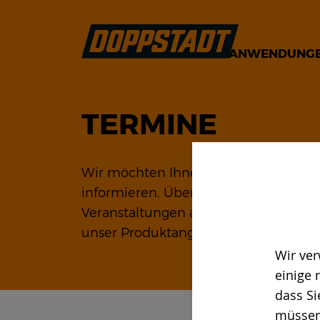
ANWENDUNG
TERMINE
Wir möchten Ihnen gerne unsere Mas
informieren. Über Doppstadt als Unt
Veranstaltungen alles, was Sie wisse
unser Produktangebot. Wir freuen uns
Wir ver
einige 
dass Si
müssen