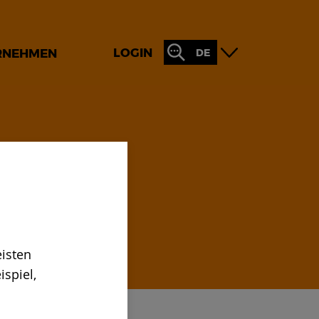
LOGIN
RNEHMEN
DE
rungen
h über
isten
spiel,