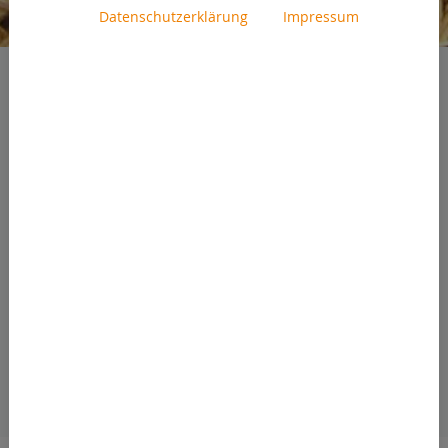
Datenschutzerklärung
Impressum
LEISTUNGSSTARKE
LÖSUNGEN FÜR ALLE
ANWENDUNGSFELDER IM
SEGMENT ALTHOLZ
Mit sehr hoher Output-Qualität bei
geringsten Kosten pro Tonne - Doppstadt
Produkte stehen seit je her für hoch
profitable Lösungen und höchste
Produktivität bei der Altholzaufbereitung.