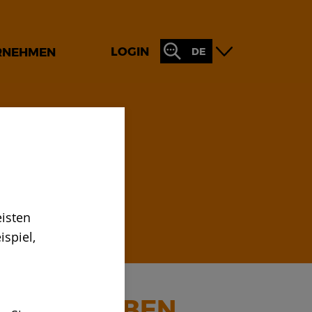
LOGIN
RNEHMEN
DE
fahren
isten
spiel,
DEN BLEIBEN