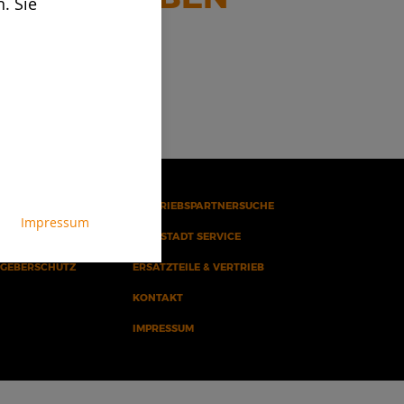
. Sie
CHUTZ
VERTRIEBSPARTNERSUCHE
Impressum
DOPPSTADT SERVICE
SGEBERSCHUTZ
ERSATZTEILE & VERTRIEB
KONTAKT
IMPRESSUM