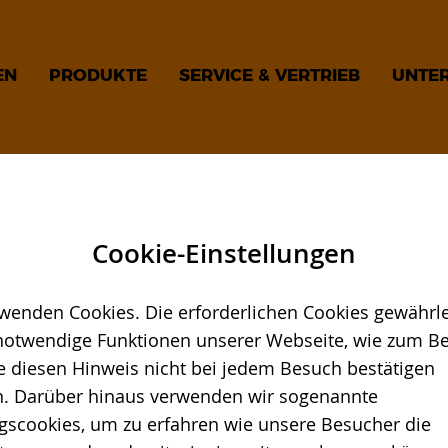
EN
PRODUKTE
SERVICE & VERTRIEB
UNTE
nte Veranstaltungen in Ihrer Nähe, brandneue
Cookie-Einstellungen
es für bestehende Maschinen und Anlagen: Sie er
wenden Cookies. Die erforderlichen Cookies gewährle
notwendige Funktionen unserer Webseite, wie zum Bei
e diesen Hinweis nicht bei jedem Besuch bestätigen
. Darüber hinaus verwenden wir sogenannte
gscookies, um zu erfahren wie unsere Besucher die
IMMER AUF DEM LAUFEN