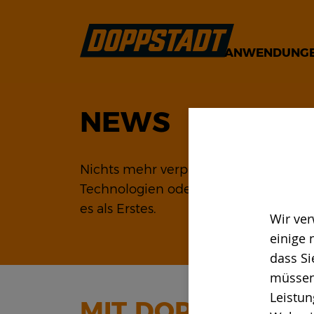
ANWENDUNG
NEWS
Nichts mehr verpassen! Ob interessa
Technologien oder innovative Upgrad
es als Erstes.
Wir ver
einige 
dass Si
müssen
Leistun
MIT DOPPSTADT 