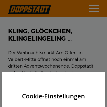
KLING, GLÖCKCHEN,
KLINGELINGELING …
Der Weihnachtsmarkt Am Offers in
Velbert-Mitte öffnet noch einmal am
dritten Adventswochenende. Doppstadt
unterstützt die Tombola mit einer
Sachspende für den guten Zweck.
Cookie-Einstellungen