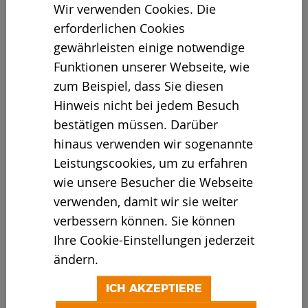
Wir verwenden Cookies. Die
erforderlichen Cookies
gewährleisten einige notwendige
08.12.2022
Funktionen unserer Webseite, wie
Glühweinduft, stimmungsvolle Live-Musik
zum Beispiel, dass Sie diesen
und Stände mit Köstlichkeiten und
Hinweis nicht bei jedem Besuch
Geschenkideen – bereits die erste Auflage
bestätigen müssen. Darüber
des Weihnachtsmarkts Am Offers sorgte
hinaus verwenden wir sogenannte
bei den Besuchern für jede Menge
Leistungscookies, um zu erfahren
Weihnachtszauber. Jetzt, am dritten
wie unsere Besucher die Webseite
Adventswochenende, öffnet der Markt
verwenden, damit wir sie weiter
noch einmal. Unser Tipp: Die Tombola der
verbessern können. Sie können
Kolping Kindertagesstätte Farbenspiel.
Ihre Cookie-Einstellungen jederzeit
Tolle Preise winken, unter anderem auch
ändern.
von Doppstadt! Der Erlös kommt einer
ICH AKZEPTIERE
Schule in Kenia zugute, um Unterricht zu