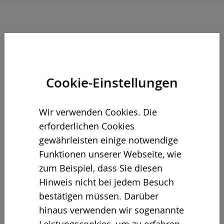
14.04.2022
Der robuste Einwalzenzerkleinerer
Cookie-Einstellungen
überzeugt durch eine hohe Vielseitigkeit
hinsichtlich des Aufgaben- und
Wir verwenden Cookies. Die
Materialspektrums. Konzipiert als
erforderlichen Cookies
Multitool, verarbeitet der METHOR kleine
gewährleisten einige notwendige
bis mittlere sowie häufig wechselnde
Funktionen unserer Webseite, wie
Materialströme. Zum Einsatz kommt der
zum Beispiel, dass Sie diesen
METHOR beispielsweise bei der
Hinweis nicht bei jedem Besuch
Aufbereitung von Gewerbe- und Bioabfall,
bestätigen müssen. Darüber
Bauschutt, Altholz sowie Sperrmüll. Auch
hinaus verwenden wir sogenannte
Monochargen wie Matratzen verarbeitet