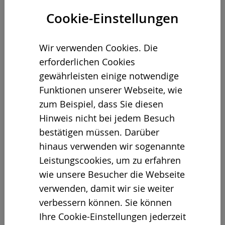
Cookie-Einstellungen
01.02.2022
Wir verwenden Cookies. Die
erforderlichen Cookies
Seit 1974 verwertet das
gewährleisten einige notwendige
Familienunternehmen A1 Organics mit
Funktionen unserer Webseite, wie
Hauptsitz Eaton, Colorado, Abfall aus
zum Beispiel, dass Sie diesen
städtischen Sammlungen, Haushalten
Hinweis nicht bei jedem Besuch
und Unternehmen. Eine lange Zeit, in der
bestätigen müssen. Darüber
das Unternehmen nicht nur kontinuierlich
hinaus verwenden wir sogenannte
gewachsen ist, sondern auch viele
Leistungscookies, um zu erfahren
Erfahrungen sammeln konnte. Die
wie unsere Besucher die Webseite
wichtigste: Qualität zahlt sich aus. Aus
verwenden, damit wir sie weiter
diesem Grund ist nicht nur unser US-
verbessern können. Sie können
Partner Ecoverse der Lieferant der Wahl,
Ihre Cookie-Einstellungen jederzeit