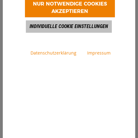
NUR NOTWENDIGE COOKIES
Die neue Motorengeneration – was heißt
AKZEPTIEREN
das genau?
INDIVIDUELLE COOKIE EINSTELLUNGEN
- Deutz TCD 3.6 EU-Stufe V / US EPA Tier 4
- 85 kW bei 1 800 1/min. bzw. 480 Nm bei
1 600 1/min.
Datenschutzerklärung
Impressum
Zeitgleich haben wir für Sie die dazu
passenden Produktinformationen auf
allen Kanälen aktualisiert.
Hier
finden Sie
alle Datenblätter und Broschüren – holen
Sie sich jetzt die neuesten Infos.