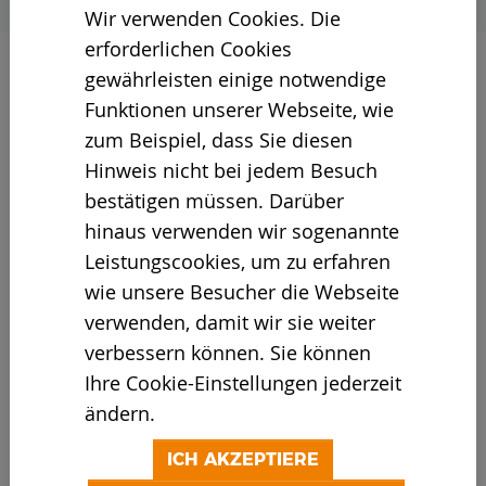
Wir verwenden Cookies. Die
erforderlichen Cookies
gewährleisten einige notwendige
Funktionen unserer Webseite, wie
zum Beispiel, dass Sie diesen
23.03.2021
Hinweis nicht bei jedem Besuch
Das SM .2-Update ist abgeschlossen, die
bestätigen müssen. Darüber
Vorgängerserie „Plus“ eingestellt – Bahn
hinaus verwenden wir sogenannte
frei für die neue Siebmaschinen-
Leistungscookies, um zu erfahren
Generation „.2“ auf den Recyclinganlagen
wie unsere Besucher die Webseite
dieser Welt. Im Fokus: die komplette
verwenden, damit wir sie weiter
Serienumstellung auf die neueste
verbessern können. Sie können
Motorentechnik nach Abgasnorm Stufe V,
Ihre Cookie-Einstellungen jederzeit
die dezentrale Steuerung jetzt bei allen
ändern.
Modellen sowie eine smarte
ICH AKZEPTIERE
Laststeuerung.