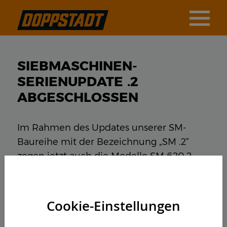
SIEBMASCHINEN-
SERIENUPDATE .2
ABGESCHLOSSEN
Im Rahmen des Updates unserer SM-
Baureihe mit der Bezeichnung „SM .2“
zogen jetzt auch die Modelle SM 620.2
und SM 720.2 mit einer neuen
Motorengeneration nach. Bereits letztes
Jahr machte der SM 518.2 den Anfang.
Cookie-Einstellungen