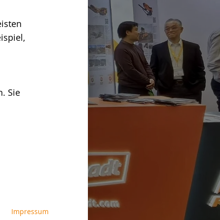
isten
spiel,
. Sie
Impressum