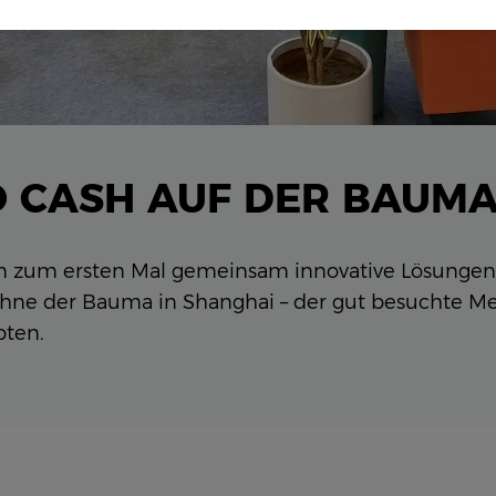
O CASH AUF DER BAUMA
n zum ersten Mal gemeinsam innovative Lösungen 
hne der Bauma in Shanghai – der gut besuchte Mes
pten.