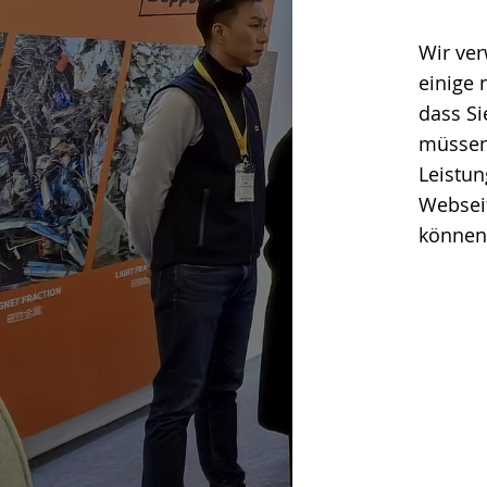
Wir ver
einige 
dass Si
müssen
Leistun
Webseit
können 