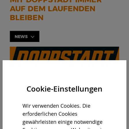
AUF DEM LAUFENDEN
BLEIBEN
NEWS
28.01.2022
Cookie-Einstellungen
VORTEIL: VOLL
INTEGRIERBAR IN
BESTEHENDE
Wir verwenden Cookies. Die
RECYCLINGTECHNIK
erforderlichen Cookies
gewährleisten einige notwendige