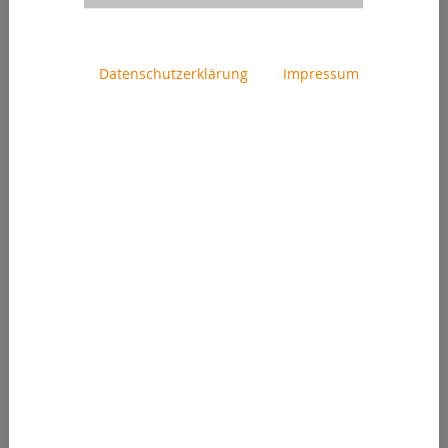
BESUCHT UNS AUF DER
AUSSTELLUNGSBÖRSE AM
5. FEBRUAR!
Datenschutzerklärung
Impressum
10.01.2022
MOVITER PORTUGAL ZEIGT
INVENTHOR 6 VOR
GROSSEM PUBLIKUM