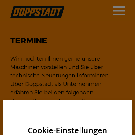
TERMINE
Wir möchten Ihnen gerne unsere
Maschinen vorstellen und Sie über
technische Neuerungen informieren.
Über Doppstadt als Unternehmen
erfahren Sie bei den folgenden
Veranstaltungen alles, was Sie wissen
wollen. Besuchen Sie uns und informieren
Sie sich über unser Produktangebot. Wir
freuen uns auf Sie.
Cookie-Einstellungen