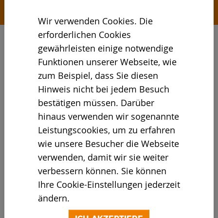
Wir verwenden Cookies. Die
erforderlichen Cookies
gewährleisten einige notwendige
IFAT EURASIA
Funktionen unserer Webseite, wie
zum Beispiel, dass Sie diesen
15. - 17. Mai 2025
/ Istanbul, Türkei
Hinweis nicht bei jedem Besuch
bestätigen müssen. Darüber
Eurasiens führende Fachmesse
für Umwelttechnologien
hinaus verwenden wir sogenannte
Leistungscookies, um zu erfahren
wie unsere Besucher die Webseite
Bietet eine Plattform für den eurasischen
verwenden, damit wir sie weiter
Umwelttechnologiesektor und hat einen
verbessern können. Sie können
erfolgreichen Start in einem dynamischen
Ihre Cookie-Einstellungen jederzeit
Markt hingelegt.
ändern.
Von Anfang an konnte die IFAT Eurasia
ihren Anspruch als führende