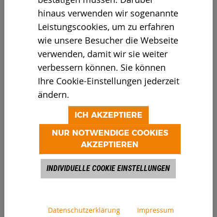
hinaus verwenden wir sogenannte
Leistungscookies, um zu erfahren
20.04.2026
wie unsere Besucher die Webseite
SAUBERE SACHE: NEUER
SPIRALWELLENSEPARATOR
verwenden, damit wir sie weiter
TRENNT SCHWIERIGE
verbessern können. Sie können
STOFFSTRÖME MIT
Ihre Cookie-Einstellungen jederzeit
LEICHTIGKEIT
ändern.
ICH AKZEPTIERE
NUR NOTWENDIGE COOKIES
AKZEPTIEREN
INDIVIDUELLE COOKIE EINSTELLUNGEN
Datenschutzerklärung
Impressum